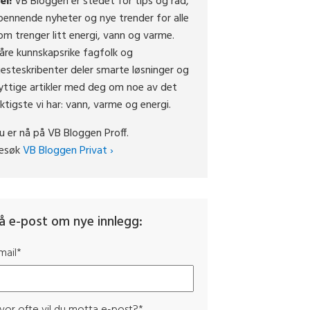
ei!
VB Bloggen er stedet for tips og råd,
pennende nyheter og nye trender for alle
om trenger litt energi, vann og varme.
åre kunnskapsrike fagfolk og
jesteskribenter deler smarte løsninger og
yttige artikler med deg om noe av det
iktigste vi har: vann, varme og energi.
u er nå på VB Bloggen Proff.
esøk
VB Bloggen Privat ›
å e-post om nye innlegg:
mail
*