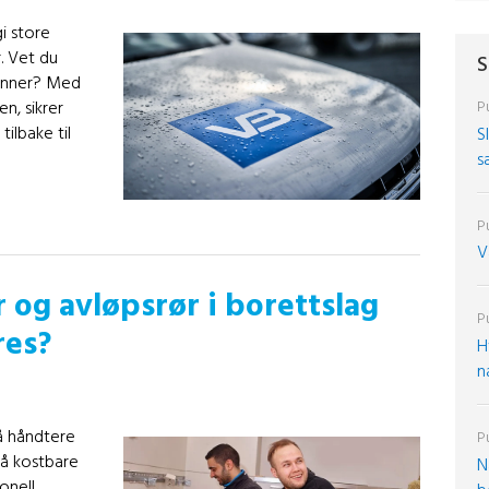
i store
. Vet du
S
renner? Med
n, sikrer
Pu
ilbake til
S
s
Pu
V
og avløpsrør i borettslag
Pu
res?
H
n
 å håndtere
Pu
gå kostbare
N
onell