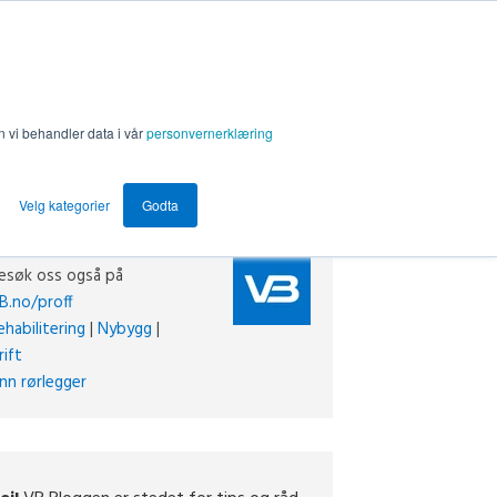
n vi behandler data i vår
personvernerklæring
Velg kategorier
Godta
esøk oss også på
B.no/proff
ehabilitering
|
Nybygg
|
rift
inn rørlegger