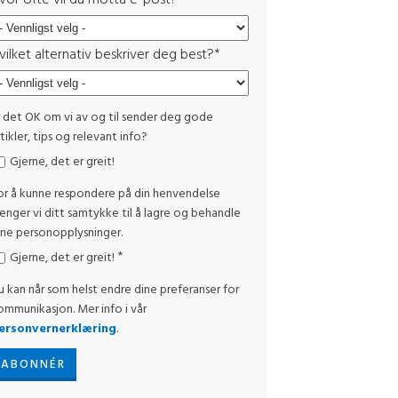
vor ofte vil du motta e-post?
*
vilket alternativ beskriver deg best?
*
r det OK om vi av og til sender deg gode
tikler, tips og relevant info?
Gjerne, det er greit!
or å kunne respondere på din henvendelse
renger vi ditt samtykke til å lagre og behandle
ine personopplysninger.
*
Gjerne, det er greit!
u kan når som helst endre dine preferanser for
ommunikasjon. Mer info i vår
ersonvernerklæring
.