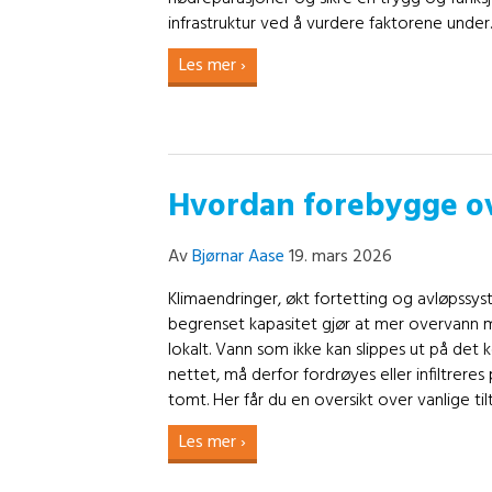
infrastruktur ved å vurdere faktorene under.
Les mer ›
Hvordan forebygge o
Av
Bjørnar Aase
19. mars 2026
Klimaendringer, økt fortetting og avløpss
begrenset kapasitet gjør at mer overvann 
lokalt. Vann som ikke kan slippes ut på de
nettet, må derfor fordrøyes eller infiltrere
tomt. Her får du en oversikt over vanlige tilt
Les mer ›