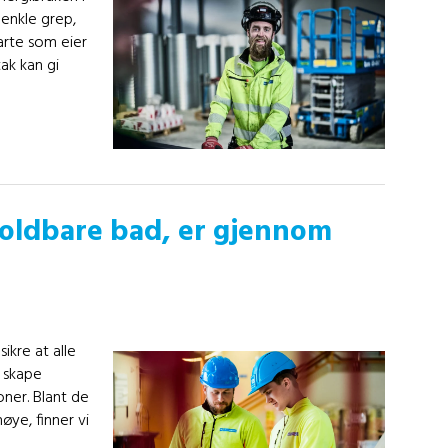
 enkle grep,
arte som eier
tak kan gi
 holdbare bad, er gjennom
ikre at alle
 skape
oner. Blant de
ye, finner vi