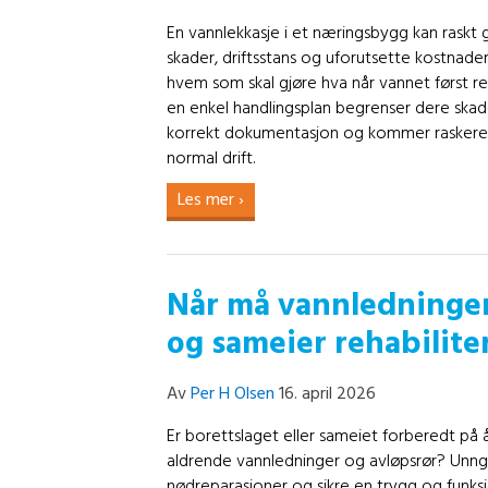
En vannlekkasje i et næringsbygg kan raskt g
skader, driftsstans og uforutsette kostnader
hvem som skal gjøre hva når vannet først 
en enkel handlingsplan begrenser dere skade
korrekt dokumentasjon og kommer raskere t
normal drift.
Les mer ›
Når må vannledninger 
og sameier rehabilite
Av
Per H Olsen
16. april 2026
Er borettslaget eller sameiet forberedt på
aldrende vannledninger og avløpsrør? Unn
nødreparasjoner og sikre en trygg og funksj