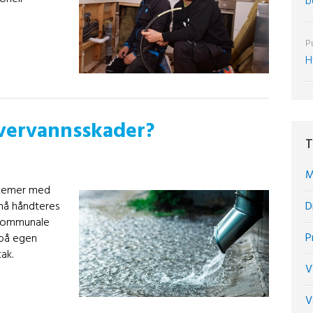
b
Pu
H
vervannsskader?
T
M
ystemer med
D
må håndteres
t kommunale
P
s på egen
ak.
V
V