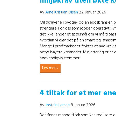
miljøkrav uten økte 
Av
Arne Kristian Olsen
22. januar 2026
Miljøkravene i bygge- og anleggsbransjen bl
strengere. For oss som jobber operativt i V
det ikke lenger et spørsmål om vi må tilpas
hvordan vi gjør det på en smart og lønnso
Mange i proffmarkedet frykter at nye krav 
betyr høyere kostnader. Min erfaring er at 
nødvendigvis stemmer.
Les mer ›
4 tiltak for et mer en
Av
Jostein Larsen
8. januar 2026
Det finnes mange tiltak som kan redusere e