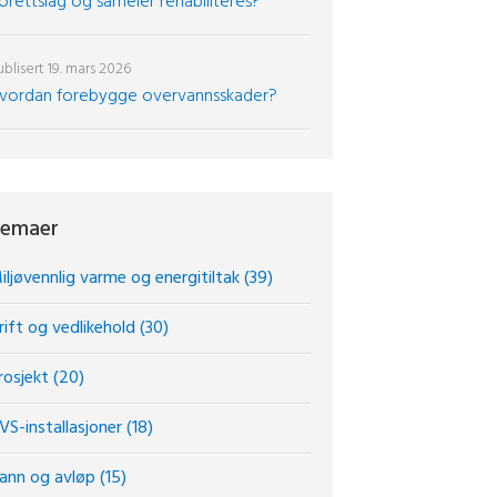
orettslag og sameier rehabiliteres?
blisert
19. mars 2026
vordan forebygge overvannsskader?
emaer
iljøvennlig varme og energitiltak
(39)
rift og vedlikehold
(30)
rosjekt
(20)
VS-installasjoner
(18)
ann og avløp
(15)