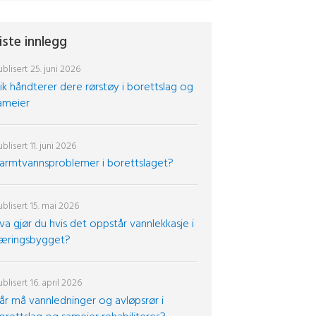
iste innlegg
blisert
25. juni 2026
lik håndterer dere rørstøy i borettslag og
ameier
blisert
11. juni 2026
armtvannsproblemer i borettslaget?
blisert
15. mai 2026
va gjør du hvis det oppstår vannlekkasje i
æringsbygget?
blisert
16. april 2026
år må vannledninger og avløpsrør i