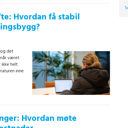
S
te: Hvordan få stabil
ringsbygg?
, og det
g når været
 ikke helt
raturen inne
inger: Hvordan møte