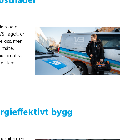
kostnader
ir stadig
VS-faget, er
se oss, men
m måte.
automatisk
det ikke
ergieffektivt bygg
nergibruken i