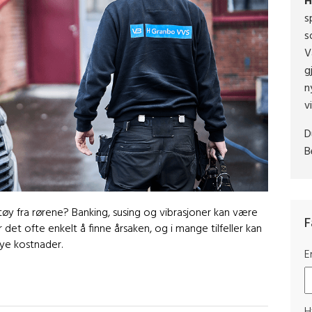
H
s
s
V
g
n
v
D
B
øy fra rørene? Banking, susing og vibrasjoner kan være
F
det ofte enkelt å finne årsaken, og i mange tilfeller kan
øye kostnader.
E