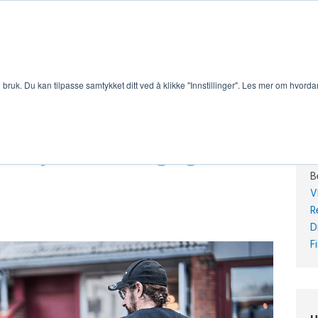
bruk. Du kan tilpasse samtykket ditt ved å klikke "Innstillinger". Les mer om hvorda
rstøy i borettslag og
B
V
R
D
F