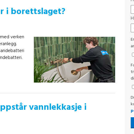
H
i borettslaget?
H
l med verken
E
ranlegg.
ar
landebatteri
andebatteri.
F
t
d
D
oppstår vannlekkasje i
k
p