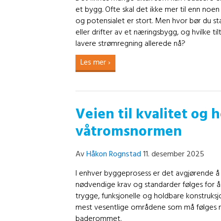
et bygg. Ofte skal det ikke mer til enn noen
og potensialet er stort. Men hvor bør du st
eller drifter av et næringsbygg, og hvilke til
lavere strømregning allerede nå?
Les mer ›
Veien til kvalitet og
våtromsnormen
Av
Håkon Rognstad
11. desember 2025
I enhver byggeprosess er det avgjørende å s
nødvendige krav og standarder følges for å
trygge, funksjonelle og holdbare konstruksj
mest vesentlige områdene som må følges nø
baderommet.