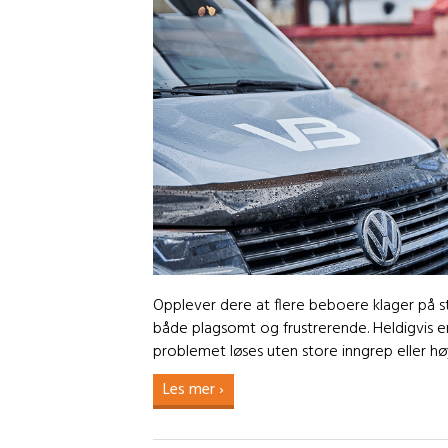
Opplever dere at flere beboere klager på st
både plagsomt og frustrerende. Heldigvis er 
problemet løses uten store inngrep eller h
Les mer ›