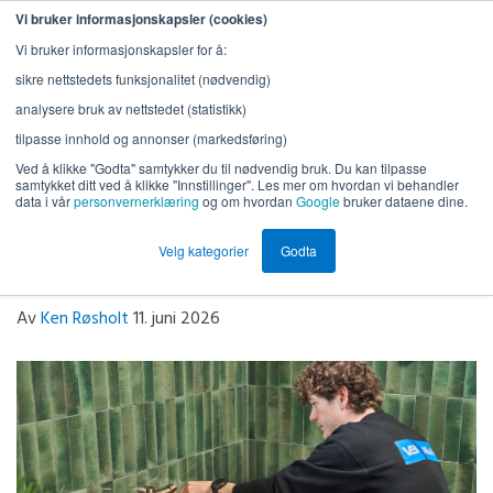
Vi bruker informasjonskapsler (cookies)
Vi bruker informasjonskapsler for å:
sikre nettstedets funksjonalitet (nødvendig)
analysere bruk av nettstedet (statistikk)
tilpasse innhold og annonser (markedsføring)
Ved å klikke "Godta" samtykker du til nødvendig bruk. Du kan tilpasse
samtykket ditt ved å klikke "Innstillinger". Les mer om hvordan vi behandler
data i vår
personvernerklæring
og om hvordan
Google
bruker dataene dine.
Varmtvannsproblemer i
Velg kategorier
Godta
borettslaget?
Av
Ken Røsholt
11. juni 2026