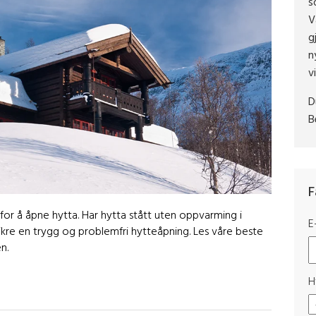
s
V
g
n
v
D
B
F
for å åpne hytta. Har hytta stått uten oppvarming i
E
sikre en trygg og problemfri hytteåpning. Les våre beste
n.
H