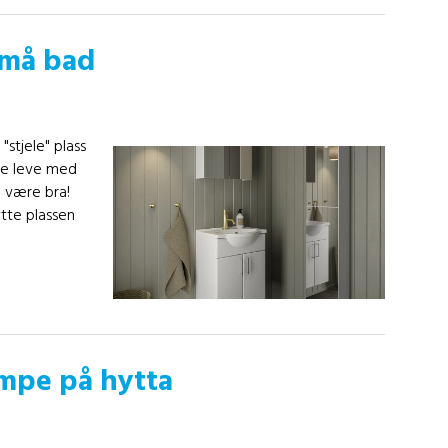
små bad
"stjele" plass
re leve med
n være bra!
ytte plassen
mpe på hytta