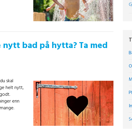
G
T
 nytt bad på hytta? Ta med
B
O
M
du skal
e helt nytt,
P
 godt.
ninger enn
I
 mange.
S