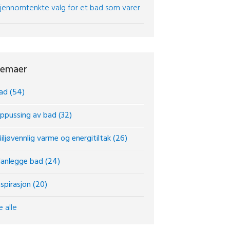
jennomtenkte valg for et bad som varer
emaer
ad
(54)
ppussing av bad
(32)
iljøvennlig varme og energitiltak
(26)
lanlegge bad
(24)
nspirasjon
(20)
e alle