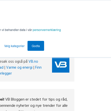
n vi behandler data i vår
personvernerklæring
Velg kategorier
Godta
esøk oss også på
VB.no
ad
|
Varme og energi
|
Finn
ørlegger
ei!
VB Bloggen er stedet for tips og råd,
pennende nyheter og nye trender for alle