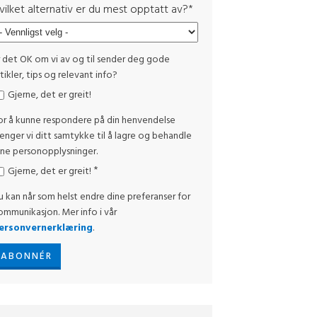
vilket alternativ er du mest opptatt av?
*
r det OK om vi av og til sender deg gode
tikler, tips og relevant info?
Gjerne, det er greit!
or å kunne respondere på din henvendelse
renger vi ditt samtykke til å lagre og behandle
ine personopplysninger.
*
Gjerne, det er greit!
u kan når som helst endre dine preferanser for
ommunikasjon. Mer info i vår
ersonvernerklæring
.