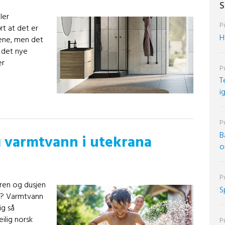
S
ler
Pu
rt at det er
H
ene, men det
 det nye
er
Pu
T
i
Pu
B
 varmtvann i utekrana
o
Pu
eren og dusjen
S
ut? Varmtvann
ig så
eilig norsk
Pu