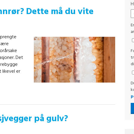
H
nnrør? Dette må du vite
E
ar
 sprengte
 være
orårsake
F
sjoner. Det
t
forebygge
d
 likevel er
D
k
p
sjvegger på gulv?