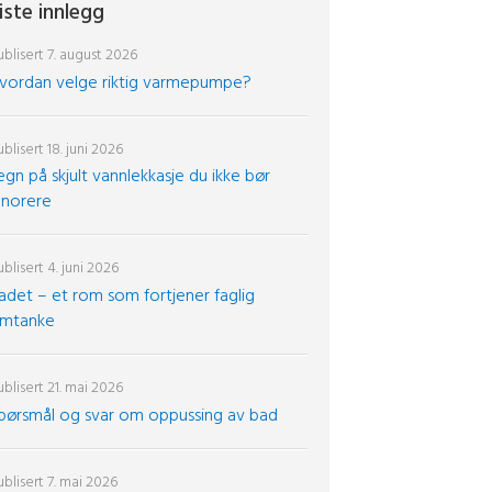
iste innlegg
blisert
7. august 2026
vordan velge riktig varmepumpe?
blisert
18. juni 2026
egn på skjult vannlekkasje du ikke bør
gnorere
blisert
4. juni 2026
adet – et rom som fortjener faglig
mtanke
blisert
21. mai 2026
pørsmål og svar om oppussing av bad
blisert
7. mai 2026