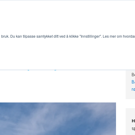
bruk. Du kan tilpasse samtykket ditt ved å klikke "Innstillinger". Les mer om hvorda
år du åpner hytta etter
B
B
r
H
s