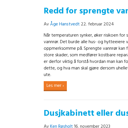
Redd for sprengte va
Av
Åge Hanstvedt
22. februar 2024
Når temperaturen synker, øker risikoen for
vannrør. Det burde alle hus- og hytteeiere
oppmerksomme på. Sprengte vannrør kan f
store skader, som medfører kostbare repara
er derfor viktig å forstå hvordan man kan 
dette, og hva man skal gjøre dersom uhellet
ute.
Les mer ›
Dusjkabinett eller du
Av
Ken Røsholt
16. november 2023