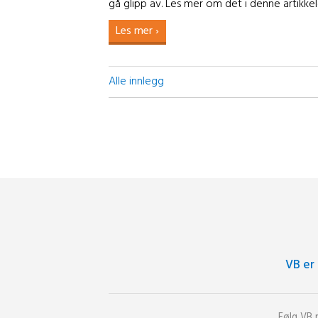
gå glipp av. Les mer om det i denne artikkel
Les mer ›
Alle innlegg
VB er
Følg VB 