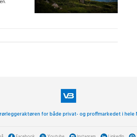
en.
 rørleggeraktøren for både privat- og proffmarkedet i hele 
på
Facebook
Youtube
Instagram
LinkedIn