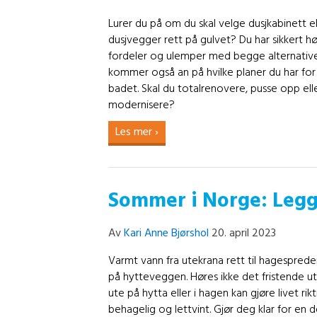
Lurer du på om du skal velge dusjkabinett el
dusjvegger rett på gulvet? Du har sikkert hø
fordeler og ulemper med begge alternativ
kommer også an på hvilke planer du har for
badet. Skal du totalrenovere, pusse opp ell
modernisere?
Les mer ›
Sommer i Norge: Legg
Av
Kari Anne Bjørshol
20. april 2023
Varmt vann fra utekrana rett til hagespred
på hytteveggen. Høres ikke det fristende 
ute på hytta eller i hagen kan gjøre livet rikt
behagelig og lettvint. Gjør deg klar for en d