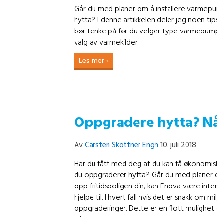
Går du med planer om å installere varmep
hytta? I denne artikkelen deler jeg noen ti
bør tenke på før du velger type varmepump
valg av varmekilder
Les mer ›
Oppgradere hytta? Nå
Av
Carsten Skottner Engh
10. juli 2018
Har du fått med deg at du kan få økonomisk
du oppgraderer hytta? Går du med planer 
opp fritidsboligen din, kan Enova være inter
hjelpe til. I hvert fall hvis det er snakk om m
oppgraderinger. Dette er en flott mulighet 