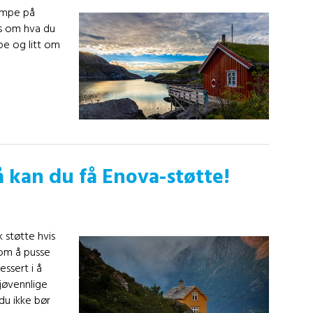
umpe på
ps om hva du
e og litt om
 kan du få Enova-støtte!
 støtte hvis
om å pusse
essert i å
iljøvennlige
du ikke bør