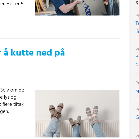
S
r. Her er 5
Pu
T
i
r å kutte ned på
Pu
B
o
Pu
. Selv om de
S
ke lys og
 flere tiltak
Pu
ngen.
G
Pu