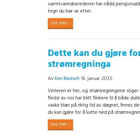
varmtvannsberederen har nådd pensjonsalde
tegn du bør se etter.
Les mer ›
Dette kan du gjøre fo
strømregninga
Av
Ken Røsholt
16. januar 2025
Vinteren er her, og strømregningene stiger
fleste av oss har blitt flinkere til å både sluk
vaske klær på riktig tid av døgnet, finnes det
du kan gjøre for å kutte ned på strømregni
Les mer ›