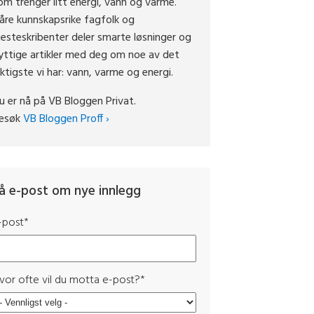
om trenger litt energi, vann og varme.
åre kunnskapsrike fagfolk og
jesteskribenter deler smarte løsninger og
yttige artikler med deg om noe av det
iktigste vi har: vann, varme og energi.
u er nå på VB Bloggen Privat.
esøk
VB Bloggen Proff ›
å e-post om nye innlegg
-post
*
vor ofte vil du motta e-post?
*