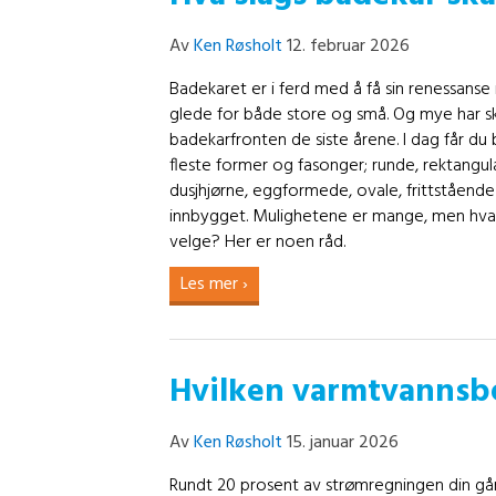
Av
Ken Røsholt
12. februar 2026
Badekaret er i ferd med å få sin renessanse ig
glede for både store og små. Og mye har s
badekarfronten de siste årene. I dag får du 
fleste former og fasonger; runde, rektangu
dusjhjørne, eggformede, ovale, frittstående 
innbygget. Mulighetene er mange, men hva e
velge? Her er noen råd.
Les mer ›
Hvilken varmtvannsbe
Av
Ken Røsholt
15. januar 2026
Rundt 20 prosent av strømregningen din går 