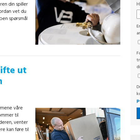
n din spiller
H
vordan vet du
noen spørsmål
E
ar
F
t
d
ifte ut
n
D
k
p
emmene våre
ommer til
deren, venter
e kan føre til