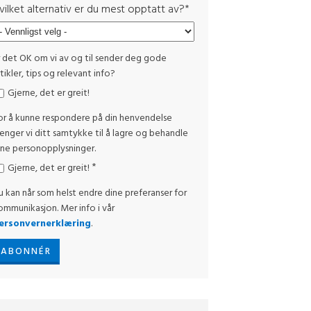
vilket alternativ er du mest opptatt av?
*
r det OK om vi av og til sender deg gode
tikler, tips og relevant info?
Gjerne, det er greit!
or å kunne respondere på din henvendelse
renger vi ditt samtykke til å lagre og behandle
ine personopplysninger.
*
Gjerne, det er greit!
u kan når som helst endre dine preferanser for
ommunikasjon. Mer info i vår
ersonvernerklæring
.