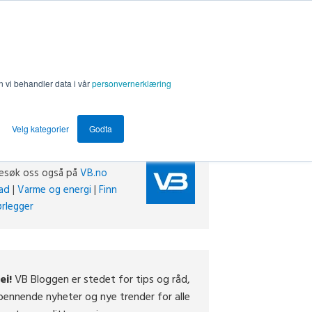
n vi behandler data i vår
personvernerklæring
Velg kategorier
Godta
esøk oss også på
VB.no
ad
|
Varme og energi
|
Finn
ørlegger
ei!
VB Bloggen er stedet for tips og råd,
pennende nyheter og nye trender for alle