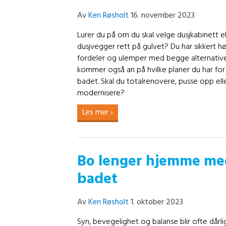
Av
Ken Røsholt
16. november 2023
Lurer du på om du skal velge dusjkabinett el
dusjvegger rett på gulvet? Du har sikkert hø
fordeler og ulemper med begge alternativ
kommer også an på hvilke planer du har for
badet. Skal du totalrenovere, pusse opp ell
modernisere?
Les mer ›
Bo lenger hjemme med
badet
Av
Ken Røsholt
1. oktober 2023
Syn, bevegelighet og balanse blir ofte dårli