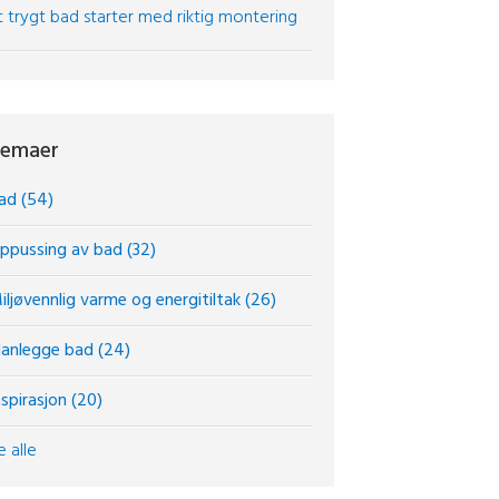
t trygt bad starter med riktig montering
emaer
ad
(54)
ppussing av bad
(32)
iljøvennlig varme og energitiltak
(26)
lanlegge bad
(24)
nspirasjon
(20)
e alle