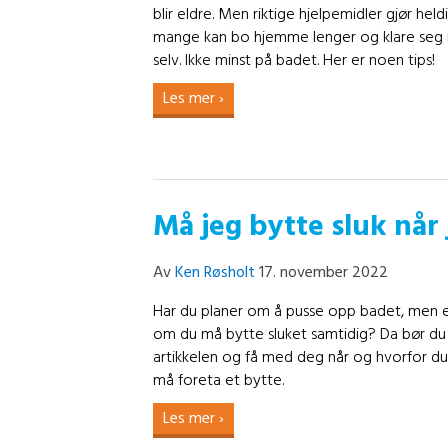
blir eldre. Men riktige hjelpemidler gjør held
mange kan bo hjemme lenger og klare seg 
selv. Ikke minst på badet. Her er noen tips!
Les mer ›
Må jeg bytte sluk når
Av
Ken Røsholt
17. november 2022
Har du planer om å pusse opp badet, men e
om du må bytte sluket samtidig? Da bør du
artikkelen og få med deg når og hvorfor du
må foreta et bytte.
Les mer ›