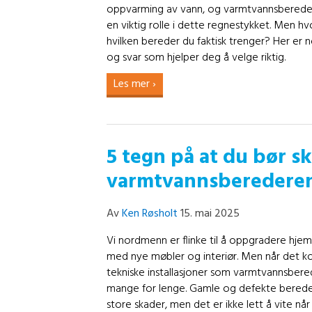
oppvarming av vann, og varmtvannsberedere
en viktig rolle i dette regnestykket. Men h
hvilken bereder du faktisk trenger? Her er 
og svar som hjelper deg å velge riktig.
Les mer ›
5 tegn på at du bør sk
varmtvannsberedere
Av
Ken Røsholt
15. mai 2025
Vi nordmenn er flinke til å oppgradere hj
med nye møbler og interiør. Men når det k
tekniske installasjoner som varmtvannsbere
mange for lenge. Gamle og defekte bereder
store skader, men det er ikke lett å vite når