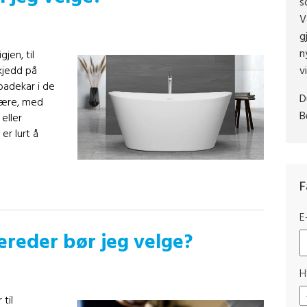
s
V
g
n
jen, til
kjedd på
v
badekar i de
D
lære, med
B
eller
r lurt å
F
E
reder bør jeg velge?
H
til