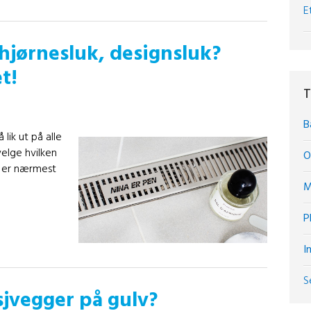
E
hjørnesluk, designsluk?
t!
T
B
 lik ut på alle
velge hvilken
O
er er nærmest
M
P
I
S
sjvegger på gulv?