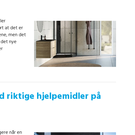
ler
rt at det er
ene, men det
 det nye
er
 riktige hjelpemidler på
gere når en