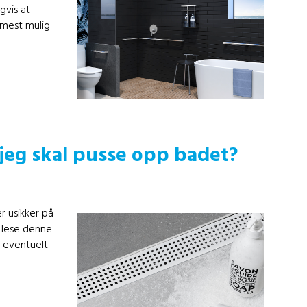
igvis at
mest mulig
 jeg skal pusse opp badet?
r usikker på
 lese denne
 eventuelt