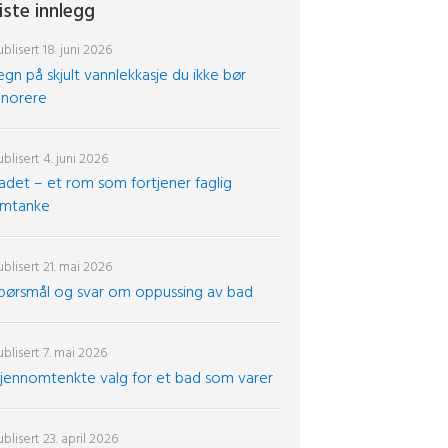
iste innlegg
blisert
18. juni 2026
egn på skjult vannlekkasje du ikke bør
gnorere
blisert
4. juni 2026
adet – et rom som fortjener faglig
mtanke
blisert
21. mai 2026
pørsmål og svar om oppussing av bad
blisert
7. mai 2026
jennomtenkte valg for et bad som varer
blisert
23. april 2026