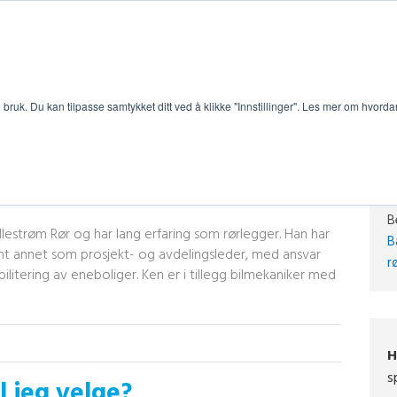
bruk. Du kan tilpasse samtykket ditt ved å klikke "Innstillinger". Les mer om hvorda
B
illestrøm Rør og har lang erfaring som rørlegger. Han har
B
ant annet som prosjekt- og avdelingsleder, med ansvar
r
ilitering av eneboliger. Ken er i tillegg bilmekaniker med
H
s
l jeg velge?