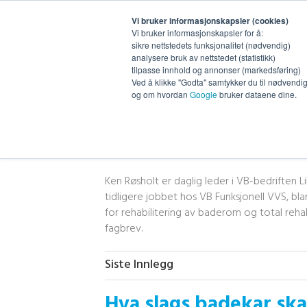
Vi bruker informasjonskapsler (cookies)
Vi bruker informasjonskapsler for å:
sikre nettstedets funksjonalitet (nødvendig)
analysere bruk av nettstedet (statistikk)
tilpasse innhold og annonser (markedsføring)
Ved å klikke "Godta" samtykker du til nødvendig 
og om hvordan
Google
bruker dataene dine.
Ken Røsholt
Ken Røsholt er daglig leder i VB-bedriften L
tidligere jobbet hos VB Funksjonell VVS, bl
for rehabilitering av baderom og total rehab
fagbrev.
Siste Innlegg
Hva slags badekar ska