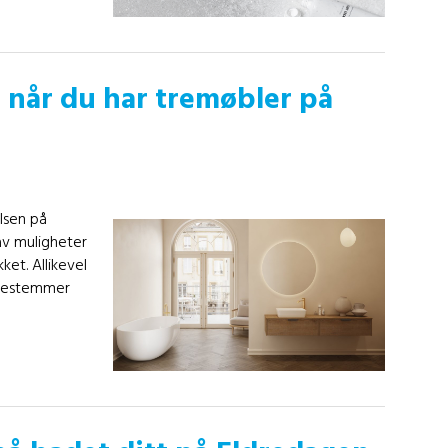
 når du har tremøbler på
lsen på
av muligheter
ket. Allikevel
 bestemmer