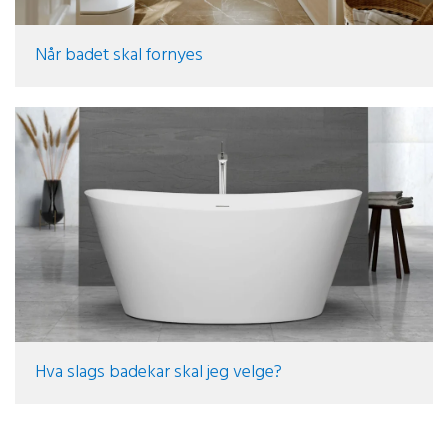
Når badet skal fornyes
Hva slags badekar skal jeg velge?