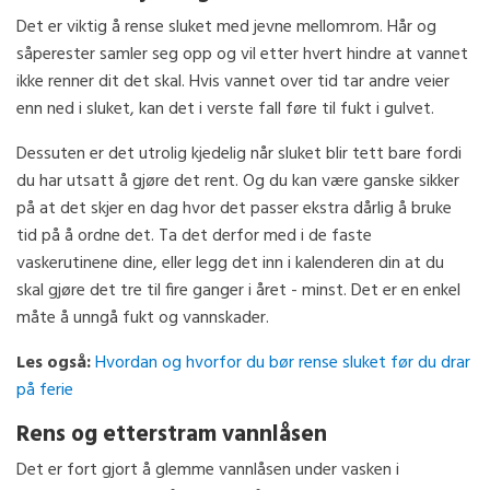
Det er viktig å rense sluket med jevne mellomrom. Hår og
såperester samler seg opp og vil etter hvert hindre at vannet
ikke renner dit det skal. Hvis vannet over tid tar andre veier
enn ned i sluket, kan det i verste fall føre til fukt i gulvet.
Dessuten er det utrolig kjedelig når sluket blir tett bare fordi
du har utsatt å gjøre det rent. Og du kan være ganske sikker
på at det skjer en dag hvor det passer ekstra dårlig å bruke
tid på å ordne det. Ta det derfor med i de faste
vaskerutinene dine, eller legg det inn i kalenderen din at du
skal gjøre det tre til fire ganger i året - minst. Det er en enkel
måte å unngå fukt og vannskader.
Les også:
Hvordan og hvorfor du bør rense sluket før du drar
på ferie
Rens og etterstram vannlåsen
Det er fort gjort å glemme vannlåsen under vasken i