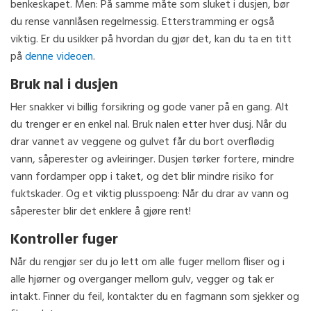
benkeskapet. Men: På samme måte som sluket i dusjen, bør
du rense vannlåsen regelmessig. Etterstramming er også
viktig. Er du usikker på hvordan du gjør det, kan du ta en titt
på
denne videoen
.
Bruk nal i dusjen
Her snakker vi billig forsikring og gode vaner på en gang. Alt
du trenger er en enkel nal. Bruk nalen etter hver dusj. Når du
drar vannet av veggene og gulvet får du bort overflødig
vann, såperester og avleiringer. Dusjen tørker fortere, mindre
vann fordamper opp i taket, og det blir mindre risiko for
fuktskader. Og et viktig plusspoeng: Når du drar av vann og
såperester blir det enklere å gjøre rent!
Kontroller fuger
Når du rengjør ser du jo lett om alle fuger mellom fliser og i
alle hjørner og overganger mellom gulv, vegger og tak er
intakt. Finner du feil, kontakter du en fagmann som sjekker og