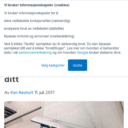
Vi bruker informasjonskapsler (cookies)
Vi bruker informasjonskapsler for å:
sikre nettstedets funksjonalitet (nødvendig)
analysere bruk av nettstedet (statistikk)
tilpasse innhold og annonser (markedsføring)
Ved å klikke "Godta" samtykker du til nødvendig bruk. Du kan tilpasse
samtykket ditt ved å klikke "Innstillinger". Les mer om hvordan vi behandler
data i vår
personvernerklæring
og om hvordan
Google
bruker dataene dine.
Slik forlenger du
Velg kategorier
Godta
holdbarhetsdatoen på badet
ditt
Av
Ken Røsholt
11. juli 2017