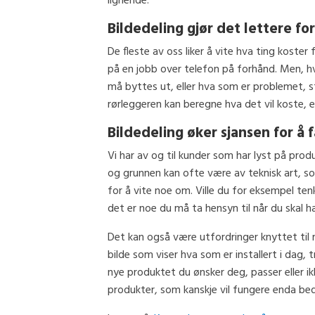
lignende.
Bildedeling gjør det lettere fo
De fleste av oss liker å vite hva ting koster f
på en jobb over telefon på forhånd. Men, hv
må byttes ut, eller hva som er problemet, st
rørleggeren kan beregne hva det vil koste, el
Bildedeling øker sjansen for å
Vi har av og til kunder som har lyst på pro
og grunnen kan ofte være av teknisk art, so
for å vite noe om. Ville du for eksempel ten
det er noe du må ta hensyn til når du skal h
Det kan også være utfordringer knyttet til rø
bilde som viser hva som er installert i dag, 
nye produktet du ønsker deg, passer eller ik
produkter, som kanskje vil fungere enda bed