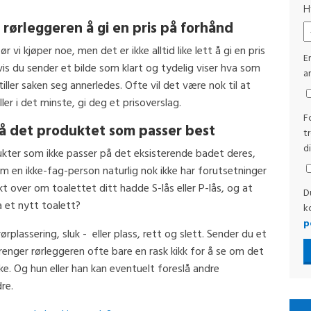
H
r rørleggeren å gi en pris på forhånd
ør vi kjøper noe, men det er ikke alltid like lett å gi en pris
E
is du sender et bilde som klart og tydelig viser hva som
ar
iller saken seg annerledes. Ofte vil det være nok til at
ler i det minste, gi deg et prisoverslag.
F
 få det produktet som passer best
t
d
dukter som ikke passer på det eksisterende badet deres,
m en ikke-fag-person naturlig nok ikke har forutsetninger
kt over om toalettet ditt hadde S-lås eller P-lås, og at
D
a et nytt toalett?
k
p
rplassering, sluk - eller plass, rett og slett. Sender du et
trenger rørleggeren ofte bare en rask kikk for å se om det
ke. Og hun eller han kan eventuelt foreslå andre
re.