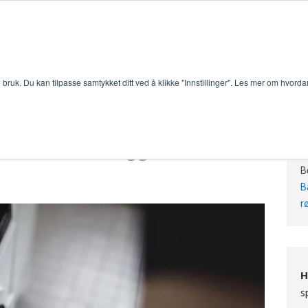
bruk. Du kan tilpasse samtykket ditt ved å klikke "Innstillinger". Les mer om hvorda
lder med rørleggeren
B
B
r
H
s