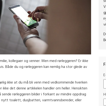
s
V
g
n
v
D
B
amilie, kollegaer og venner. Men med rørleggeren? Er ikke
F
vis. Både du og rørleggeren kan nemlig ha stor glede av
E
lgelig ikke at du må bli venn med vedkommende hverken
r ikke det denne artikkelen handler om heller. Hensikten
 å sende rørleggeren bilder i forkant av mindre oppdrag
H
 nytt toalett, dusjbatteri, varmtvannsbereder, eller