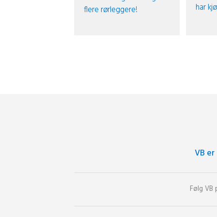
har kj
flere rørleggere!
VB er
Følg VB 