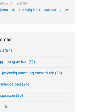
blisert
7. mai 2026
jennomtenkte valg for et bad som varer
emaer
ad
(54)
ppussing av bad
(32)
iljøvennlig varme og energitiltak
(26)
lanlegge bad
(24)
nspirasjon
(20)
e alle