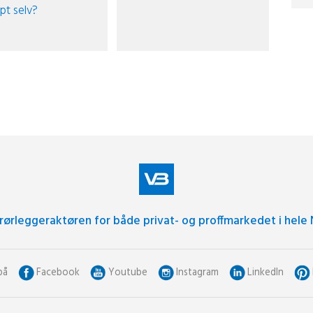
øpt selv?
 rørleggeraktøren for både privat- og proffmarkedet i hele 
på
Facebook
Youtube
Instagram
LinkedIn