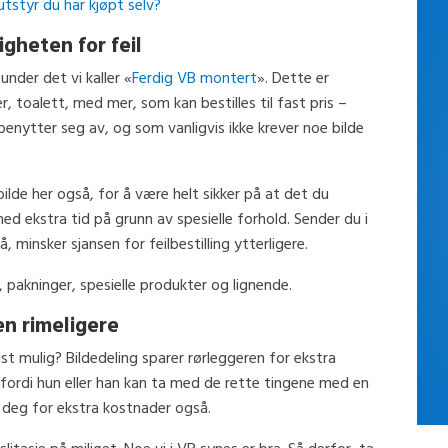
tstyr du har kjøpt selv?
gheten for feil
under det vi kaller «
Ferdig VB montert
». Dette er
r, toalett, med mer, som kan bestilles til fast pris –
enytter seg av, og som vanligvis ikke krever noe bilde
ilde her også, for å være helt sikker på at det du
med ekstra tid på grunn av spesielle forhold. Sender du i
, minsker sjansen for feilbestilling ytterligere.
, pakninger, spesielle produkter og lignende.
en rimeligere
nst mulig? Bildedeling sparer rørleggeren for ekstra
fordi hun eller han kan ta med de rette tingene med en
 deg for ekstra kostnader også.