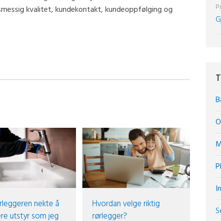
Pu
ksmessig kvalitet, kundekontakt, kundeoppfølging og
G
T
B
O
M
P
I
rleggeren nekte å
Hvordan velge riktig
S
re utstyr som jeg
rørlegger?