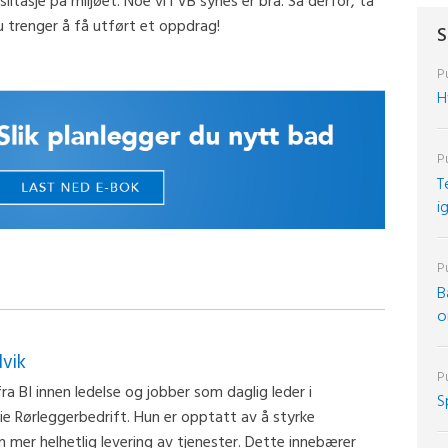
slitasje på miljøet. Noe vi i VB synes er bra. Så derfor, ta
u trenger å få utført et oppdrag!
S
Pu
H
Pu
T
i
Pu
B
o
lvik
Pu
ra BI innen ledelse og jobber som daglig leder i
S
ie Rørleggerbedrift. Hun er opptatt av å styrke
 en mer helhetlig levering av tjenester. Dette innebærer