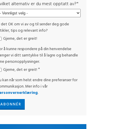
vilket alternativ er du mest opptatt av?
*
r det OK om vi av og til sender deg gode
tikler, tips og relevant info?
Gjerne, det er greit!
or å kunne respondere på din henvendelse
renger vi ditt samtykke til å lagre og behandle
ine personopplysninger.
*
Gjerne, det er greit!
u kan når som helst endre dine preferanser for
ommunikasjon. Mer info i vår
ersonvernerklæring
.