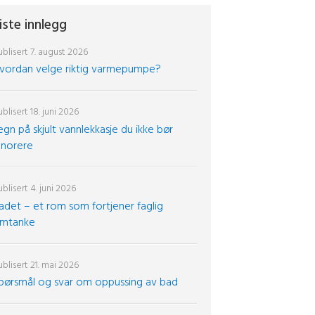
iste innlegg
blisert
7. august 2026
vordan velge riktig varmepumpe?
blisert
18. juni 2026
egn på skjult vannlekkasje du ikke bør
gnorere
blisert
4. juni 2026
adet – et rom som fortjener faglig
mtanke
blisert
21. mai 2026
pørsmål og svar om oppussing av bad