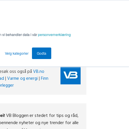
n vi behandler data i vår
personvernerklæring
Velg kategorier
Godta
esøk oss også på
VB.no
ad
|
Varme og energi
|
Finn
ørlegger
ei!
VB Bloggen er stedet for tips og råd,
pennende nyheter og nye trender for alle