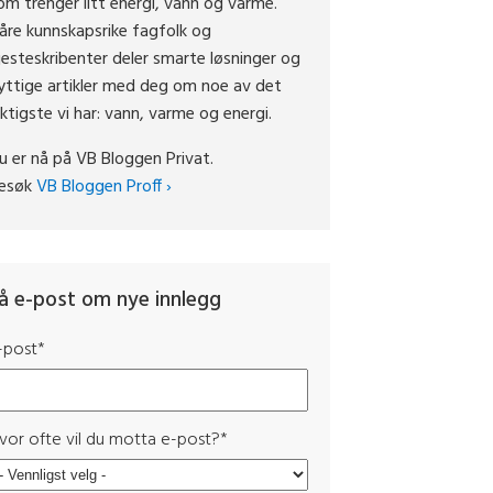
om trenger litt energi, vann og varme.
åre kunnskapsrike fagfolk og
jesteskribenter deler smarte løsninger og
yttige artikler med deg om noe av det
iktigste vi har: vann, varme og energi.
u er nå på VB Bloggen Privat.
esøk
VB Bloggen Proff ›
å e-post om nye innlegg
-post
*
vor ofte vil du motta e-post?
*