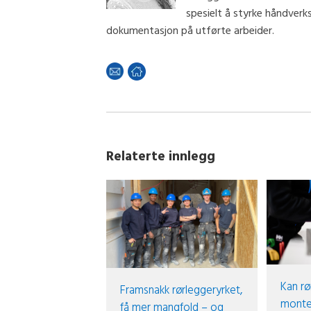
spesielt å styrke håndver
dokumentasjon på utførte arbeider.
Relaterte innlegg
Kan rø
Framsnakk rørleggeryrket,
monte
få mer mangfold – og