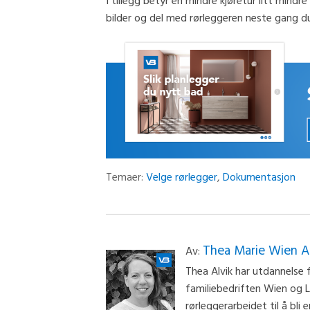
I tillegg betyr en mindre kjøretur litt mindre 
bilder og del med rørleggeren neste gang d
Temaer:
Velge rørlegger
,
Dokumentasjon
Thea Marie Wien A
Av:
Thea Alvik har utdannelse f
familiebedriften Wien og L
rørleggerarbeidet til å bli