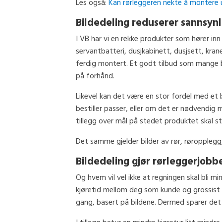
Les også:
Kan rørleggeren nekte å montere u
Bildedeling reduserer sannsynli
I VB har vi en rekke produkter som hører inn 
servantbatteri, dusjkabinett, dusjsett, krane
ferdig montert. Et godt tilbud som mange b
på forhånd.
Likevel kan det være en stor fordel med et b
bestiller passer, eller om det er nødvendig 
tillegg over mål på stedet produktet skal stå
Det samme gjelder bilder av rør, røropplegg
Bildedeling gjør rørleggerjobb
Og hvem vil vel ikke at regningen skal bli mi
kjøretid mellom deg som kunde og grossist 
gang, basert på bildene. Dermed sparer det