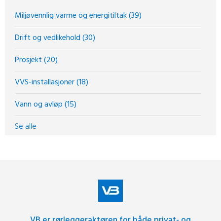
Miljøvennlig varme og energitiltak
(39)
Drift og vedlikehold
(30)
Prosjekt
(20)
VVS-installasjoner
(18)
Vann og avløp
(15)
Se alle
VB er rørleggeraktøren for både privat- og