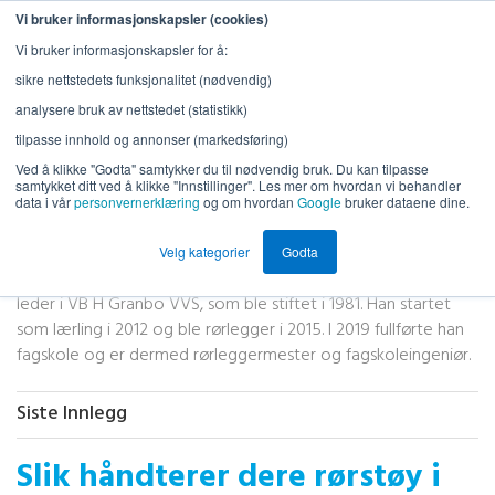
Vi bruker informasjonskapsler (cookies)
Vi bruker informasjonskapsler for å:
sikre nettstedets funksjonalitet (nødvendig)
analysere bruk av nettstedet (statistikk)
tilpasse innhold og annonser (markedsføring)
Ved å klikke "Godta" samtykker du til nødvendig bruk. Du kan tilpasse
samtykket ditt ved å klikke "Innstillinger". Les mer om hvordan vi behandler
data i vår
personvernerklæring
og om hvordan
Google
bruker dataene dine.
Erlend Granbo
Velg kategorier
Godta
Erlend W. Granbo er tredje generasjon rørlegger og daglig
leder i VB H Granbo VVS, som ble stiftet i 1981. Han startet
som lærling i 2012 og ble rørlegger i 2015. I 2019 fullførte han
fagskole og er dermed rørleggermester og fagskoleingeniør.
Siste Innlegg
Slik håndterer dere rørstøy i