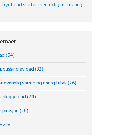
t trygt bad starter med riktig montering
emaer
ad
(54)
ppussing av bad
(32)
iljøvennlig varme og energitiltak
(26)
lanlegge bad
(24)
nspirasjon
(20)
e alle