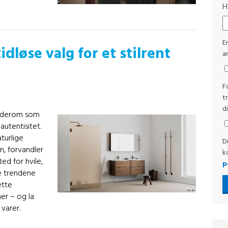
H
E
dløse valg for et stilrent
ar
F
t
d
baderom som
autentisitet.
turlige
D
n, forvandler
k
ted for hvile,
p
te trendene
ette
er – og la
 varer.