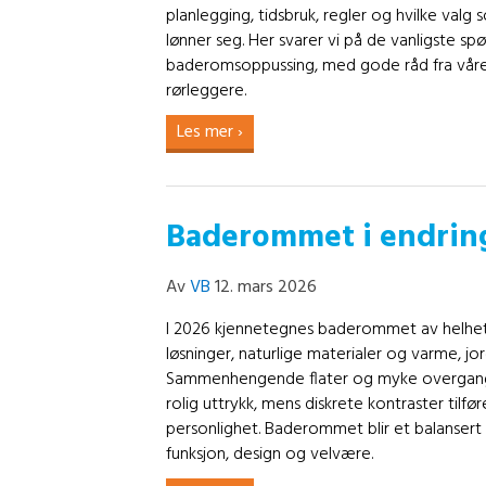
planlegging, tidsbruk, regler og hvilke valg 
lønner seg. Her svarer vi på de vanligste s
baderomsoppussing, med gode råd fra vår
rørleggere.
Les mer ›
Baderommet i endrin
Av
VB
12. mars 2026
I 2026 kjennetegnes baderommet av helhet
løsninger, naturlige materialer og varme, j
Sammenhengende flater og myke overgang
rolig uttrykk, mens diskrete kontraster tilfør
personlighet. Baderommet blir et balansert
funksjon, design og velvære.