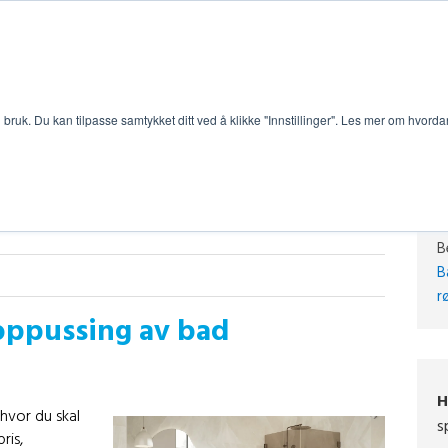
bruk. Du kan tilpasse samtykket ditt ved å klikke "Innstillinger". Les mer om hvorda
B
B
r
oppussing av bad
H
hvor du skal
s
ris,