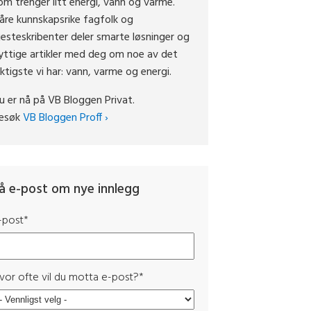
om trenger litt energi, vann og varme.
åre kunnskapsrike fagfolk og
jesteskribenter deler smarte løsninger og
yttige artikler med deg om noe av det
iktigste vi har: vann, varme og energi.
u er nå på VB Bloggen Privat.
esøk
VB Bloggen Proff ›
å e-post om nye innlegg
-post
*
vor ofte vil du motta e-post?
*