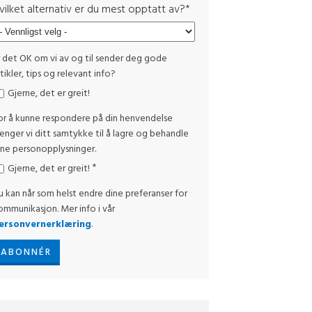
vilket alternativ er du mest opptatt av?
*
r det OK om vi av og til sender deg gode
tikler, tips og relevant info?
Gjerne, det er greit!
or å kunne respondere på din henvendelse
renger vi ditt samtykke til å lagre og behandle
ine personopplysninger.
*
Gjerne, det er greit!
u kan når som helst endre dine preferanser for
ommunikasjon. Mer info i vår
ersonvernerklæring
.