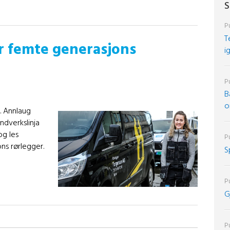
S
Pu
T
r femte generasjons
i
Pu
B
o
i. Annlaug
dverkslinja
og les
Pu
ns rørlegger.
S
Pu
G
Pu