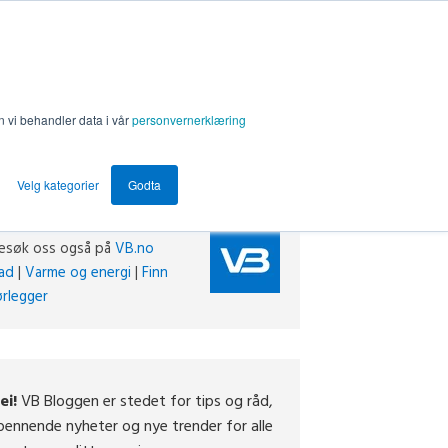
n vi behandler data i vår
personvernerklæring
Velg kategorier
Godta
esøk oss også på
VB.no
ad
|
Varme og energi
|
Finn
ørlegger
ei!
VB Bloggen er stedet for tips og råd,
pennende nyheter og nye trender for alle