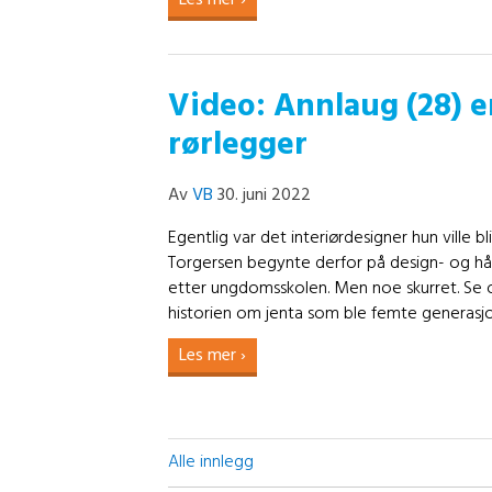
Les mer ›
Video: Annlaug (28) e
rørlegger
Av
VB
30. juni 2022
Egentlig var det interiørdesigner hun ville bl
Torgersen begynte derfor på design- og hån
etter ungdomsskolen. Men noe skurret. Se 
historien om jenta som ble femte generasjo
Les mer ›
Alle innlegg