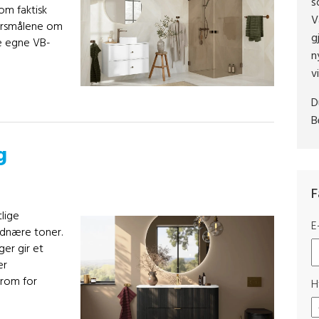
s
som faktisk
V
pørsmålene om
g
e egne VB-
n
v
D
B
g
F
lige
E
ordnære toner.
er gir et
er
 rom for
H