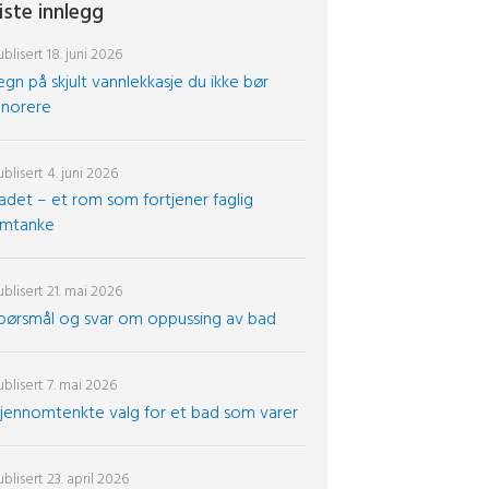
iste innlegg
blisert
18. juni 2026
egn på skjult vannlekkasje du ikke bør
gnorere
blisert
4. juni 2026
adet – et rom som fortjener faglig
mtanke
blisert
21. mai 2026
pørsmål og svar om oppussing av bad
blisert
7. mai 2026
jennomtenkte valg for et bad som varer
blisert
23. april 2026