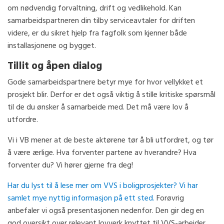
om nødvendig forvaltning, drift og vedlikehold. Kan
samarbeidspartneren din tilby serviceavtaler for driften
videre, er du sikret hjelp fra fagfolk som kjenner både
installasjonene og bygget.
Tillit og åpen dialog
Gode samarbeidspartnere betyr mye for hvor vellykket et
prosjekt blir. Derfor er det også viktig å stille kritiske spørsmål
til de du ønsker å samarbeide med. Det må være lov å
utfordre.
Vi i VB mener at de beste aktørene tør å bli utfordret, og tør
å være ærlige. Hva forventer partene av hverandre? Hva
forventer du? Vi hører gjerne fra deg!
Har du lyst til å lese mer om VVS i boligprosjekter? Vi har
samlet mye nyttig informasjon på ett sted.
Forøvrig
anbefaler vi også presentasjonen nedenfor. Den gir deg en
god oversikt over relevant lovverk knyttet til VVS-arbeider.