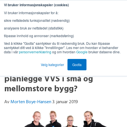
Vi bruker informasjonskapsler (cookies)
Vi bruker informasjonskapsler for å:
sikre nettstedets funksjonalitet (nødvendig)
analysere bruk av nettstedet (statistikk)
tilpasse innhold og annonser (markedsføring)
Ved å klikke "Godta" samtykker du til nødvendig bruk. Du kan tilpasse
samtykket ditt ved å klikke "Innstillinger". Les mer om hvordan vi behandler
data i vår
personvernerklæring
og om hvordan
Google
bruker dataene dine.
Hva forventer du av en god
Velg kategorier
Godta
samarbeidspartner når du skal
planlegge VVS i små og
mellomstore bygg?
Av
Morten Boye-Hansen
3. januar 2019