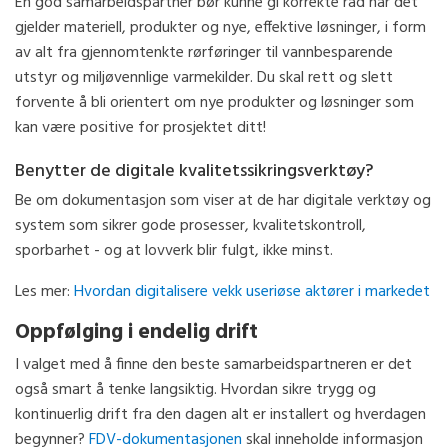
En god samarbeidspartner bør kunne gi korrekte råd når det
gjelder materiell, produkter og nye, effektive løsninger, i form
av alt fra gjennomtenkte rørføringer til vannbesparende
utstyr og miljøvennlige varmekilder. Du skal rett og slett
forvente å bli orientert om nye produkter og løsninger som
kan være positive for prosjektet ditt!
Benytter de digitale kvalitetssikringsverktøy?
Be om dokumentasjon som viser at de har digitale verktøy og
system som sikrer gode prosesser, kvalitetskontroll,
sporbarhet - og at lovverk blir fulgt, ikke minst.
Les mer:
Hvordan digitalisere vekk useriøse aktører i markedet
Oppfølging i endelig drift
I valget med å finne den beste samarbeidspartneren er det
også smart å tenke langsiktig. Hvordan sikre trygg og
kontinuerlig drift fra den dagen alt er installert og hverdagen
begynner?
FDV-dokumentasjonen
skal inneholde informasjon